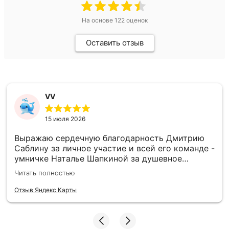
На основе
122
оценок
Оставить отзыв
VV
15 июля 2026
Выражаю сердечную благодарность Дмитрию
Саблину за личное участие и всей его команде -
умничке Наталье Шапкиной за душевное
взаимодействие по ведению сделки, ребятам-
Читать полностью
монтажной бригаде за ответственное
отношение к своему труду. Процветания и всех
Отзыв Яндекс Карты
благ. Приводили балконный отлив в
соответствие с проектом, теперь УК обещает
устранить течь крыши, отремонтировав