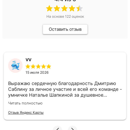
На основе
122
оценок
Оставить отзыв
VV
15 июля 2026
Выражаю сердечную благодарность Дмитрию
Саблину за личное участие и всей его команде -
умничке Наталье Шапкиной за душевное
взаимодействие по ведению сделки, ребятам-
Читать полностью
монтажной бригаде за ответственное
отношение к своему труду. Процветания и всех
Отзыв Яндекс Карты
благ. Приводили балконный отлив в
соответствие с проектом, теперь УК обещает
устранить течь крыши, отремонтировав